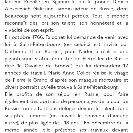
lacteur Préville en Sganarelle ou le prince Dimitri
Alexeievich Galitzine, ambassadeur de Russie, dont
beaucoup sont aujourdhui perdus. Tout le monde
reconnaît dès lors son talent, son honnêteté et la
vivacité de son esprit.
En octobre 1766, Falconet lui demande de venir avec
lui à Saint-Pétersbourg (où celui-ci est invité par
Catherine II de Russie , pour l'aider à réaliser une
gigantesque statue équestre de Pierre Ier de Russie
dite 'le Cavalier de bronze', qui lui demandera 12
années de travail. Marie Anne Collot réalisa le visage
de Pierre le Grand d'après son masque mortuaire et
divers portraits qu'elle trouva à Saint-Pétersbourg.
Elle profita de son séjour en Russie, pour faire
également des portraits de personnages de la cour de
Russie : on ne tarit pas déloges devant le talent dune
sculpteu femmer (on navait le souvenir daucune
autre), de plus âgée de... 18 ans ! En décembre de la
même année, elle présente ses travaux devant