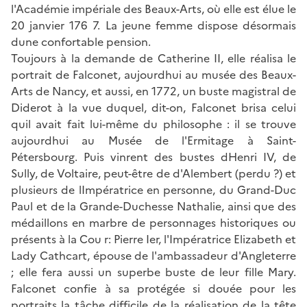
l'Académie impériale des Beaux-Arts, où elle est élue le
20 janvier 176 7. La jeune femme dispose désormais
dune confortable pension.
Toujours à la demande de Catherine II, elle réalisa le
portrait de Falconet, aujourdhui au musée des Beaux-
Arts de Nancy, et aussi, en 1772, un buste magistral de
Diderot à la vue duquel, dit-on, Falconet brisa celui
quil avait fait lui-même du philosophe : il se trouve
aujourdhui au Musée de l'Ermitage à Saint-
Pétersbourg. Puis vinrent des bustes dHenri IV, de
Sully, de Voltaire, peut-être de d'Alembert (perdu ?) et
plusieurs de lImpératrice en personne, du Grand-Duc
Paul et de la Grande-Duchesse Nathalie, ainsi que des
médaillons en marbre de personnages historiques ou
présents à la Cou r: Pierre Ier, l'Impératrice Elizabeth et
Lady Cathcart, épouse de l'ambassadeur d'Angleterre
; elle fera aussi un superbe buste de leur fille Mary.
Falconet confie à sa protégée si douée pour les
portraits la tâche difficile de la réalisation de la tête