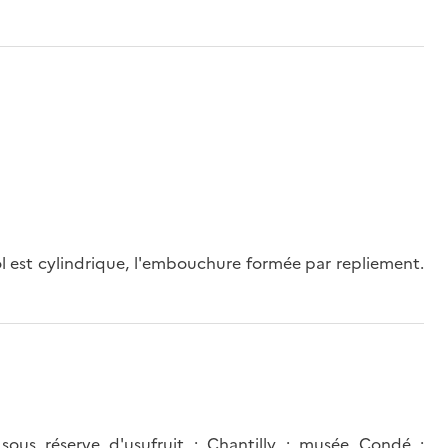
ol est cylindrique, l'embouchure formée par repliement.
sous réserve d'usufruit ; Chantilly ; musée Condé ;