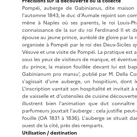
Précisions sur la découverte ou la collecte
Pompéi, auberge de Gabinianus, dite maison d
l'automne 1843, le duc d'Aumale rejoint son com
mène à Naples où ses parents, le roi Louis-Phil
connaissance de la sur du roi Ferdinand II et de
épouse au jeune prince, auréolé de gloire par la r
organisée à Pompéi par le roi des Deux-Siciles
Vésuve et une visite de Pompéi. La pratique est a
sous les yeux de visiteurs de marque, et éventuell
du prince, la maison fouillée devant lui est bap
Gabinianum pro mansu', publié par M. Della Cor
s'agissait d'une auberge, un hospitium, dont l
L'inscription vantait son hospitalité et invitait 
de vaisselle et d'ustensiles de cuisine découvert
illustrent bien l'animation que dut connaître
parfumeurs jouxtait l'auberge : cela justifie peu
fouille (OA 1831 à 1836). L'auberge se situait d
ouest de la cité, près des remparts.
Utilisation / destination