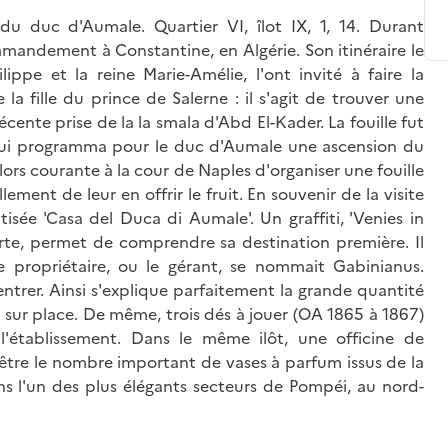
u duc d'Aumale. Quartier VI, îlot IX, 1, 14. Durant
mandement à Constantine, en Algérie. Son itinéraire le
ippe et la reine Marie-Amélie, l'ont invité à faire la
 la fille du prince de Salerne : il s'agit de trouver une
écente prise de la la smala d'Abd El-Kader. La fouille fut
 qui programma pour le duc d'Aumale une ascension du
lors courante à la cour de Naples d'organiser une fouille
ement de leur en offrir le fruit. En souvenir de la visite
tisée 'Casa del Duca di Aumale'. Un graffiti, 'Venies in
te, permet de comprendre sa destination première. Il
e propriétaire, ou le gérant, se nommait Gabinianus.
à entrer. Ainsi s'explique parfaitement la grande quantité
e sur place. De même, trois dés à jouer (OA 1865 à 1867)
 l'établissement. Dans le même ilôt, une officine de
t-être le nombre important de vases à parfum issus de la
ans l'un des plus élégants secteurs de Pompéi, au nord-