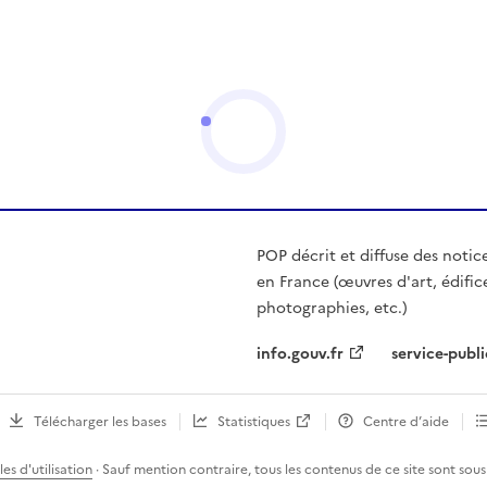
POP décrit et diffuse des notic
en France (œuvres d'art, édific
photographies, etc.)
info.gouv.fr
service-publi
Télécharger les bases
Statistiques
Centre d’aide
es d'utilisation
· Sauf mention contraire, tous les contenus de ce site sont sous