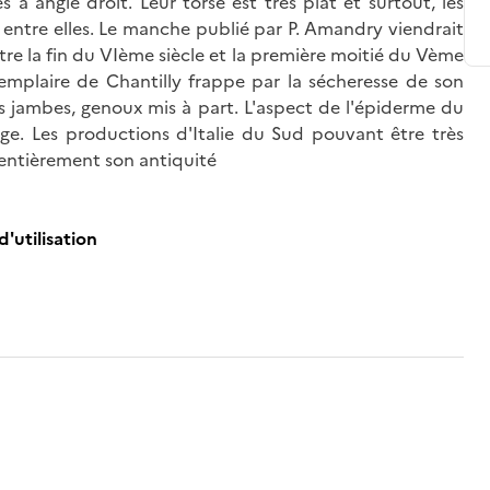
és à angle droit. Leur torse est très plat et surtout, les
 entre elles. Le manche publié par P. Amandry viendrait
ntre la fin du VIème siècle et la première moitié du Vème
emplaire de Chantilly frappe par la sécheresse de son
s jambes, genoux mis à part. L'aspect de l'épiderme du
age. Les productions d'Italie du Sud pouvant être très
r entièrement son antiquité
d'utilisation