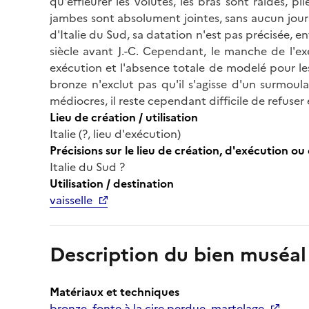
qu'effleurer les volutes, les bras sont raides, pli
jambes sont absolument jointes, sans aucun jour
d'Italie du Sud, sa datation n'est pas précisée, e
siècle avant J.-C. Cependant, le manche de l'ex
exécution et l'absence totale de modelé pour le
bronze n'exclut pas qu'il s'agisse d'un surmoul
médiocres, il reste cependant difficile de refuse
Lieu de création / utilisation
Italie (?, lieu d'exécution)
Précisions sur le lieu de création, d'exécution ou 
Italie du Sud ?
Utilisation / destination
vaisselle
Description du bien muséal
Matériaux et techniques
bronze, fonte à la cire perdue, martelage