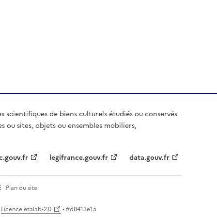
es scientifiques de biens culturels étudiés ou conservés
es ou sites, objets ou ensembles mobiliers,
c.gouv.fr
legifrance.gouv.fr
data.gouv.fr
Plan du site
Licence etalab-2.0
• #
d8413e1a