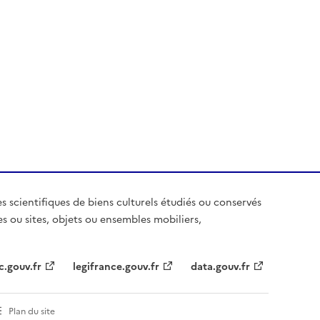
es scientifiques de biens culturels étudiés ou conservés
es ou sites, objets ou ensembles mobiliers,
c.gouv.fr
legifrance.gouv.fr
data.gouv.fr
Plan du site