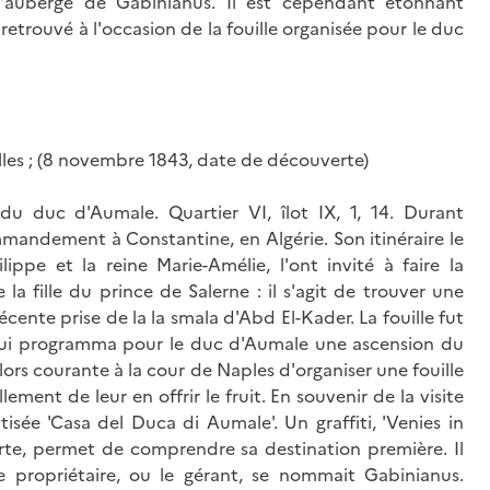
l'auberge de Gabinianus. Il est cependant étonnant
etrouvé à l'occasion de la fouille organisée pour le duc
uilles ; (8 novembre 1843, date de découverte)
u duc d'Aumale. Quartier VI, îlot IX, 1, 14. Durant
mandement à Constantine, en Algérie. Son itinéraire le
ippe et la reine Marie-Amélie, l'ont invité à faire la
 la fille du prince de Salerne : il s'agit de trouver une
écente prise de la la smala d'Abd El-Kader. La fouille fut
 qui programma pour le duc d'Aumale une ascension du
lors courante à la cour de Naples d'organiser une fouille
ement de leur en offrir le fruit. En souvenir de la visite
tisée 'Casa del Duca di Aumale'. Un graffiti, 'Venies in
te, permet de comprendre sa destination première. Il
e propriétaire, ou le gérant, se nommait Gabinianus.