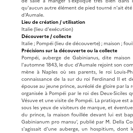
de salle à manger s'explique très bien dans 
qu'aucun autre élément de pied tourné n'ait été r
d'Aumale.
Lieu de création / utilisation
Italie (lieu d'exécution)
Découverte / collecte
Italie ; Pompéi (lieu de découverte) ; maison ; fo
Précisions sur la découverte ou la collecte
Pompéi, auberge de Gabinianus, dite maison d
l'automne 1843, le duc d'Aumale rejoint son com
mène à Naples où ses parents, le roi Louis-Phil
connaissance de la sur du roi Ferdinand II et de
épouse au jeune prince, auréolé de gloire par la r
organisée à Pompéi par le roi des Deux-Siciles
Vésuve et une visite de Pompéi. La pratique est a
sous les yeux de visiteurs de marque, et éventuell
du prince, la maison fouillée devant lui est bap
Gabinianum pro mansu', publié par M. Della Cor
s'agissait d'une auberge, un hospitium, dont l