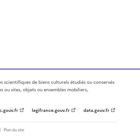
es scientifiques de biens culturels étudiés ou conservés
es ou sites, objets ou ensembles mobiliers,
c.gouv.fr
legifrance.gouv.fr
data.gouv.fr
Plan du site