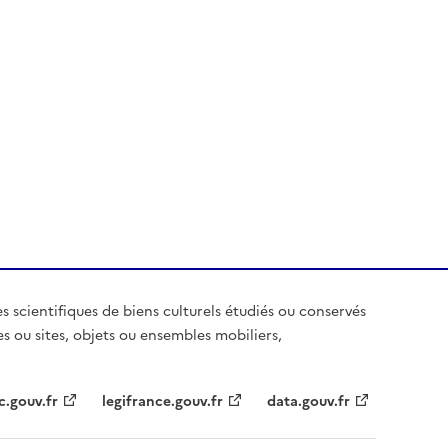
es scientifiques de biens culturels étudiés ou conservés
es ou sites, objets ou ensembles mobiliers,
c.gouv.fr
legifrance.gouv.fr
data.gouv.fr