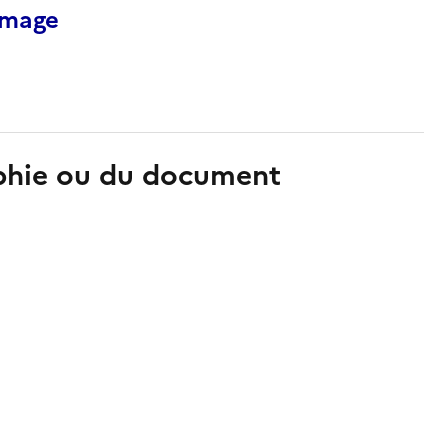
’image
aphie ou du document