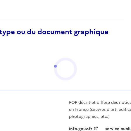
otype ou du document graphique
POP décrit et diffuse des notic
en France (œuvres d'art, édific
photographies, etc.)
info.gouv.fr
service-publi