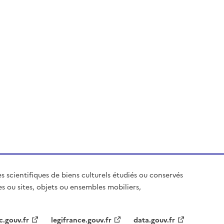
es scientifiques de biens culturels étudiés ou conservés
es ou sites, objets ou ensembles mobiliers,
c.gouv.fr
legifrance.gouv.fr
data.gouv.fr