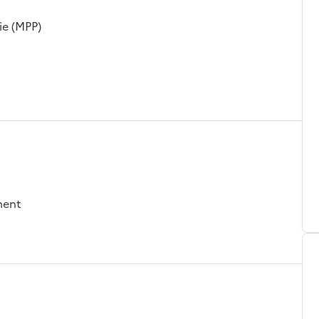
ie (MPP)
ement