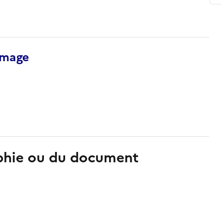
’image
aphie ou du document