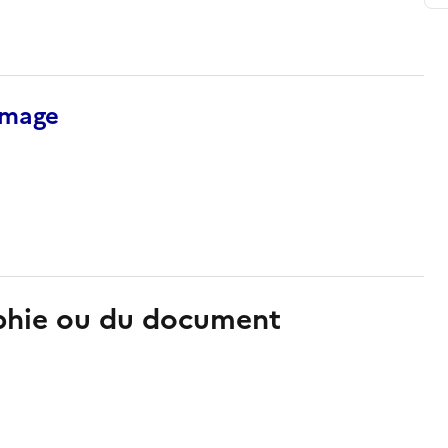
’image
aphie ou du document