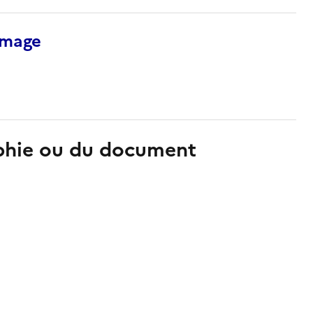
’image
aphie ou du document