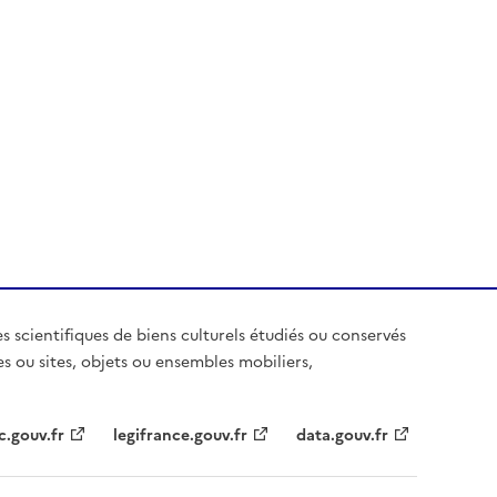
es scientifiques de biens culturels étudiés ou conservés
es ou sites, objets ou ensembles mobiliers,
c.gouv.fr
legifrance.gouv.fr
data.gouv.fr