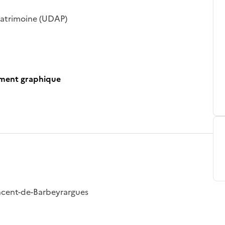
patrimoine (UDAP)
ument graphique
incent-de-Barbeyrargues