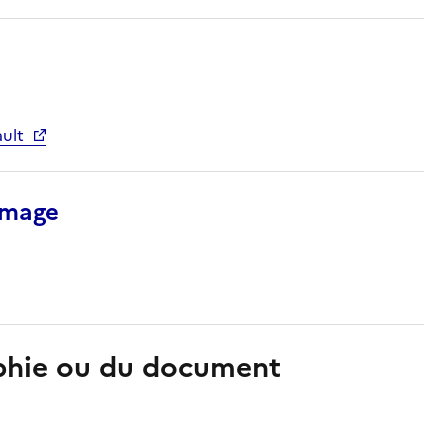
ault
’image
aphie ou du document