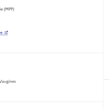
ie (MPP)
ue
 Vaugines