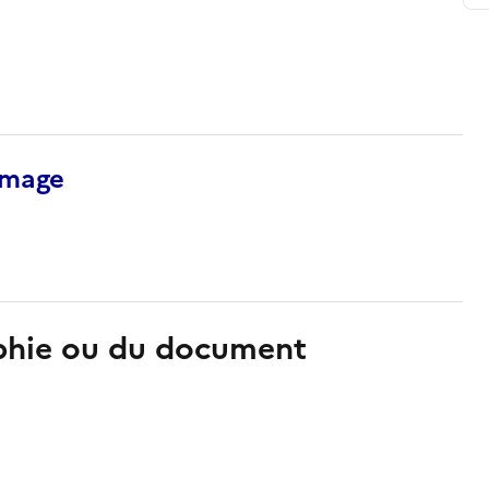
’image
aphie ou du document