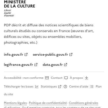
MINISTÈRE
DE LA CULTURE
POP décrit et diffuse des notices scientifiques de biens
culturels étudiés ou conservés en France (œuvres d'art,
édifices ou sites, objets ou ensembles mobiliers,
photographies, etc.)
info.gouv.fr
service-public.gouv.fr
legifrance.gouv.fr
data.gouv.fr
Accessibilité : non conforme
Contact
À propos
Télécharger les bases
Statistiques
Centre d’aide
Plan
du site
Mentions légales
·
Politique de confidentialité
·
Conditions générales
d'utilisation
· Sauf mention contraire, tous les contenus de ce site sont