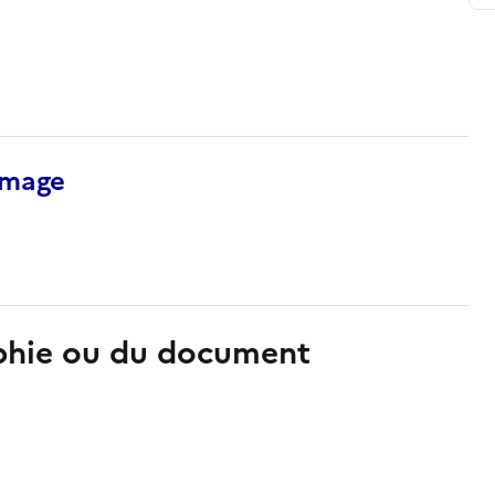
’image
aphie ou du document