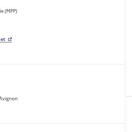
ie (MPP)
det
 Avignon