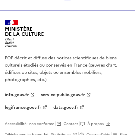
MINISTÈRE
DE LA CULTURE
POP décrit et diffuse des notices scientifiques de biens
culturels étudiés ou conservés en France (œuvres d'art,
édifices ou sites, objets ou ensembles mobiliers,
photographies, etc.)
info.gouv.fr
service-public.gouv.fr
legifrance.gouv.fr
data.gouv.fr
Accessibilité : non conforme
Contact
À propos
Télécharger les bases
Statistiques
Centre d’aide
Plan