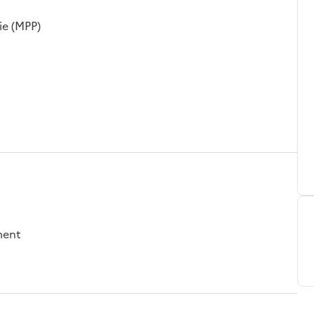
ie (MPP)
ement