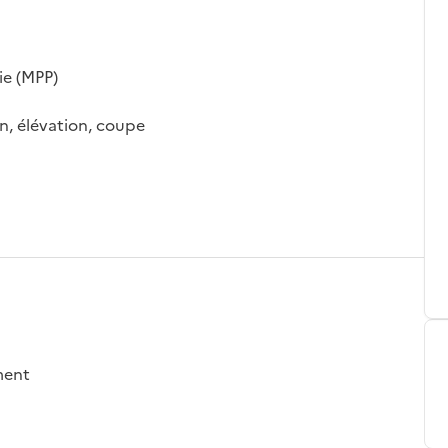
ie (MPP)
an, élévation, coupe
ement