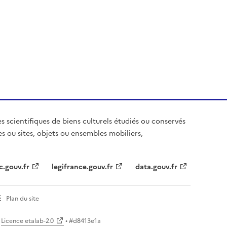
es scientifiques de biens culturels étudiés ou conservés
es ou sites, objets ou ensembles mobiliers,
c.gouv.fr
legifrance.gouv.fr
data.gouv.fr
Plan du site
Licence etalab-2.0
• #
d8413e1a