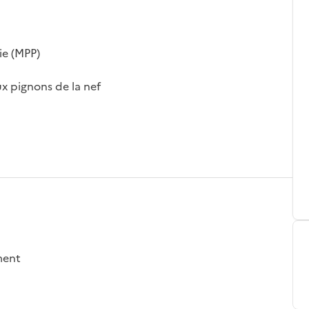
ie (MPP)
ux pignons de la nef
ement