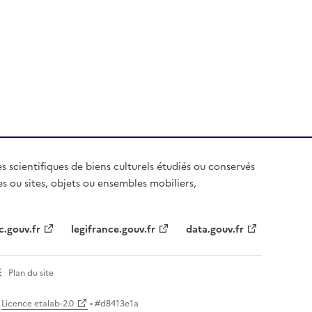
es scientifiques de biens culturels étudiés ou conservés
es ou sites, objets ou ensembles mobiliers,
c.gouv.fr
legifrance.gouv.fr
data.gouv.fr
Plan du site
Licence etalab-2.0
• #
d8413e1a