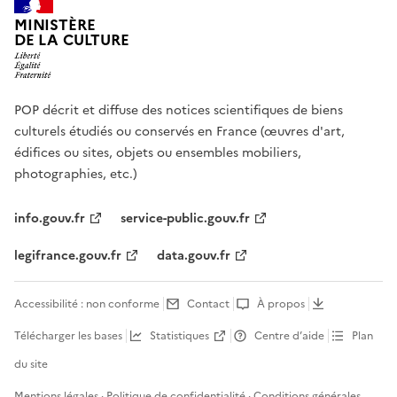
MINISTÈRE
DE LA CULTURE
POP décrit et diffuse des notices scientifiques de biens
culturels étudiés ou conservés en France (œuvres d'art,
édifices ou sites, objets ou ensembles mobiliers,
photographies, etc.)
info.gouv.fr
service-public.gouv.fr
legifrance.gouv.fr
data.gouv.fr
Accessibilité : non conforme
Contact
À propos
Télécharger les bases
Statistiques
Centre d’aide
Plan
du site
Mentions légales
·
Politique de confidentialité
·
Conditions générales