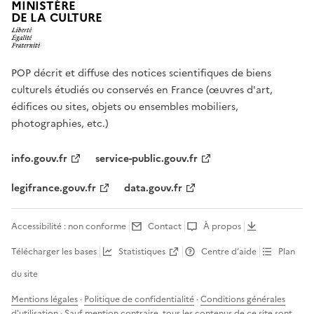
MINISTÈRE
DE LA CULTURE
POP décrit et diffuse des notices scientifiques de biens
culturels étudiés ou conservés en France (œuvres d'art,
édifices ou sites, objets ou ensembles mobiliers,
photographies, etc.)
info.gouv.fr
service-public.gouv.fr
legifrance.gouv.fr
data.gouv.fr
Accessibilité : non conforme
Contact
À propos
Télécharger les bases
Statistiques
Centre d’aide
Plan
du site
Mentions légales
·
Politique de confidentialité
·
Conditions générales
d'utilisation
· Sauf mention contraire, tous les contenus de ce site sont