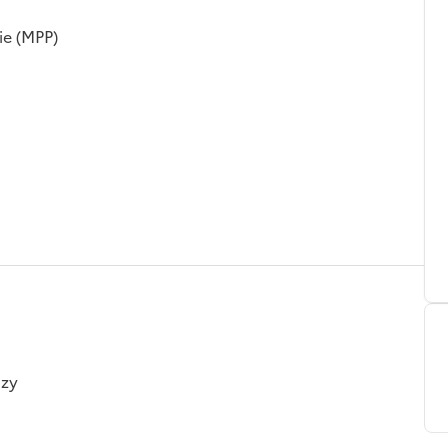
ie (MPP)
nzy