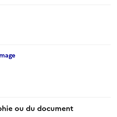
’image
aphie ou du document