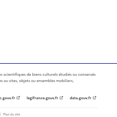
es scientifiques de biens culturels étudiés ou conservés
es ou sites, objets ou ensembles mobiliers,
c.gouv.fr
legifrance.gouv.fr
data.gouv.fr
Plan du site