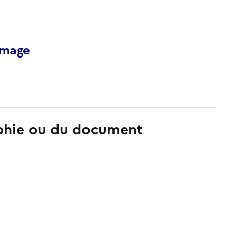
’image
aphie ou du document