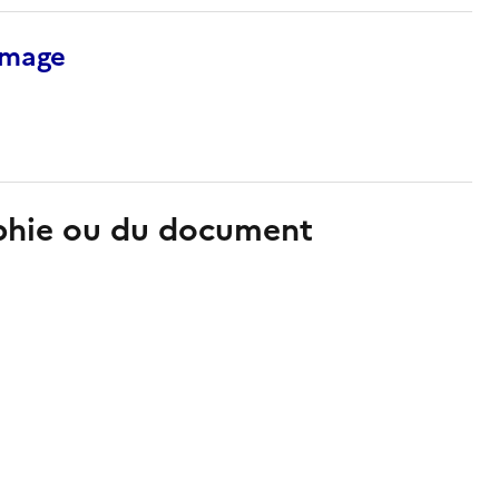
’image
aphie ou du document