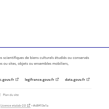
es scientifiques de biens culturels étudiés ou conservés
es ou sites, objets ou ensembles mobiliers,
c.gouv.fr
legifrance.gouv.fr
data.gouv.fr
Plan du site
Licence etalab-2.0
• #
d8413e1a