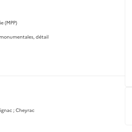
ie (MPP)
s monumentales, détail
lignac ; Cheyrac