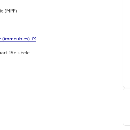
ie (MPP)
er (immeubles)
quart 19e siècle