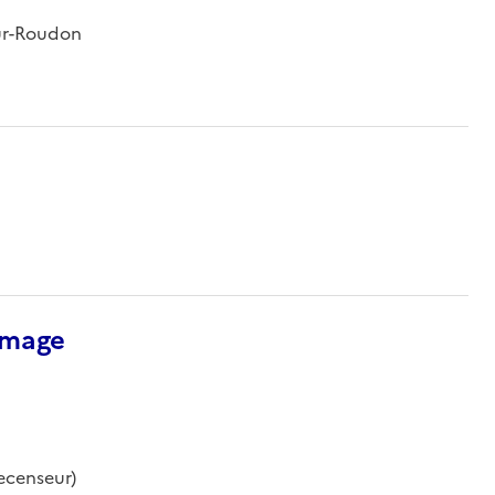
sur-Roudon
’image
ecenseur)