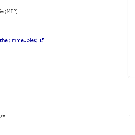
ie (MPP)
rthe (Immeubles)
gre