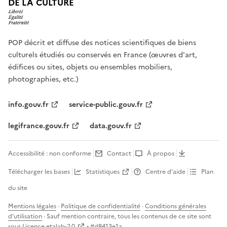
DE LA CULTURE
POP décrit et diffuse des notices scientifiques de biens
culturels étudiés ou conservés en France (œuvres d'art,
édifices ou sites, objets ou ensembles mobiliers,
photographies, etc.)
info.gouv.fr
service-public.gouv.fr
legifrance.gouv.fr
data.gouv.fr
Accessibilité : non conforme
Contact
À propos
Télécharger les bases
Statistiques
Centre d’aide
Plan
du site
Mentions légales
·
Politique de confidentialité
·
Conditions générales
d'utilisation
· Sauf mention contraire, tous les contenus de ce site sont
sous
Licence etalab-2.0
• #
d8413e1a