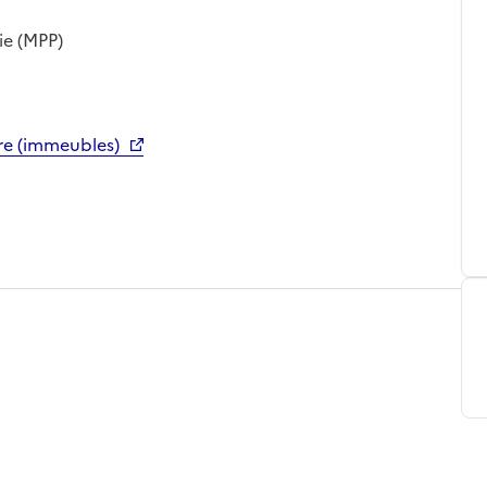
ie (MPP)
re (immeubles)