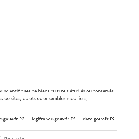
es scientifiques de biens culturels étudiés ou conservés
es ou sites, objets ou ensembles mobiliers,
c.gouv.fr
legifrance.gouv.fr
data.gouv.fr
Plan du site