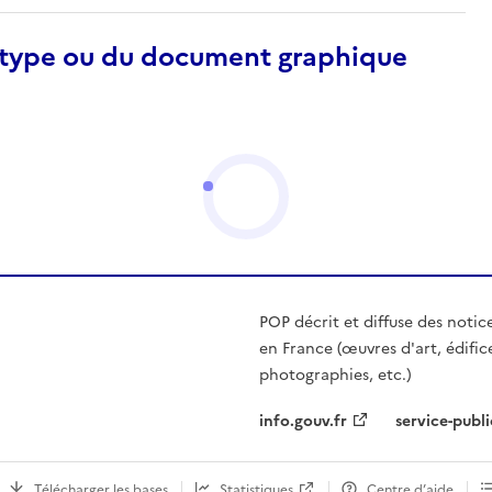
otype ou du document graphique
POP décrit et diffuse des notic
en France (œuvres d'art, édific
photographies, etc.)
info.gouv.fr
service-publi
Télécharger les bases
Statistiques
Centre d’aide