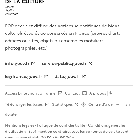
DE LA CULTURE
POP décrit et diffuse des notices scientifiques de biens
culturels étudiés ou conservés en France (œuvres d'art,
édifices ou sites, objets ou ensembles mobiliers,
photographies, etc.)
info.gouv.fr
service-public.gouv.fr
legifrance.gouv.fr
data.gouv.fr
Accessibilité : non conforme
Contact
À propos
Télécharger les bases
Statistiques
Centre d’aide
Plan
du site
Mentions légales
·
Politique de confidentialité
·
Conditions générales
d'utilisation
· Sauf mention contraire, tous les contenus de ce site sont
sous
Licence etalab-2.0
• #
d8413e1a