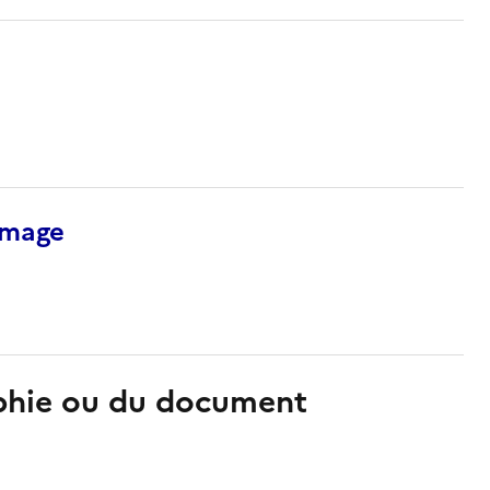
’image
aphie ou du document