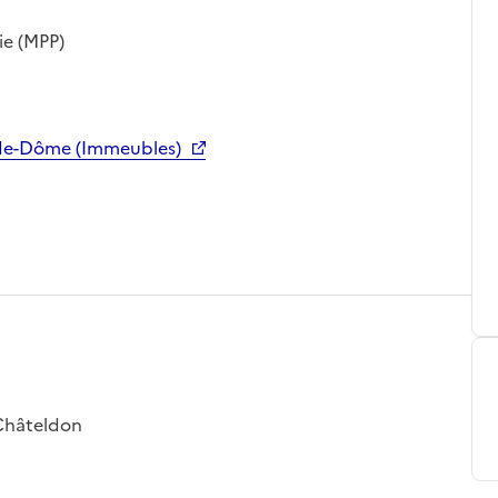
ie (MPP)
-de-Dôme (Immeubles)
 Châteldon