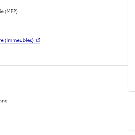
ie (MPP)
re (Immeubles)
enne