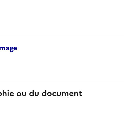
’image
aphie ou du document