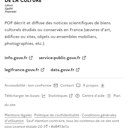
DE LA CULTURE
POP décrit et diffuse des notices scientifiques de biens
culturels étudiés ou conservés en France (œuvres d'art,
édifices ou sites, objets ou ensembles mobiliers,
photographies, etc.)
info.gouv.fr
service-public.gouv.fr
legifrance.gouv.fr
data.gouv.fr
Accessibilité : non conforme
Contact
À propos
Télécharger les bases
Statistiques
Centre d’aide
Plan
du site
Mentions légales
·
Politique de confidentialité
·
Conditions générales
d'utilisation
· Sauf mention contraire, tous les contenus de ce site sont
sous
Licence etalab-2.0
• #
d8413e1a