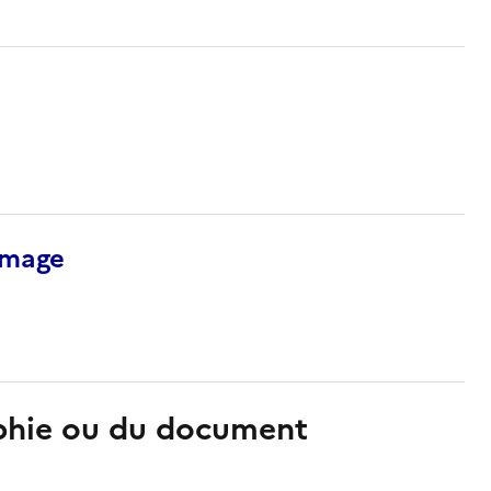
’image
aphie ou du document