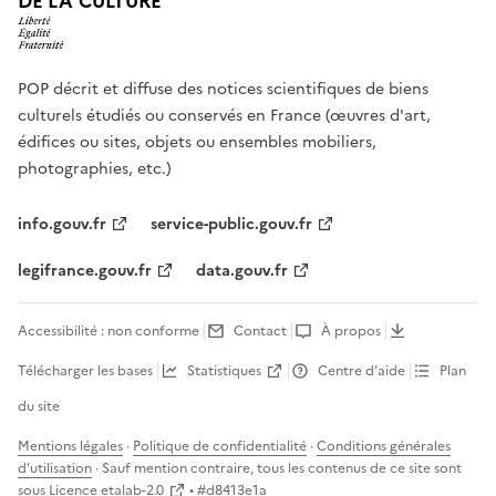
DE LA CULTURE
POP décrit et diffuse des notices scientifiques de biens
culturels étudiés ou conservés en France (œuvres d'art,
édifices ou sites, objets ou ensembles mobiliers,
photographies, etc.)
info.gouv.fr
service-public.gouv.fr
legifrance.gouv.fr
data.gouv.fr
Accessibilité : non conforme
Contact
À propos
Télécharger les bases
Statistiques
Centre d’aide
Plan
du site
Mentions légales
·
Politique de confidentialité
·
Conditions générales
d'utilisation
· Sauf mention contraire, tous les contenus de ce site sont
sous
Licence etalab-2.0
• #
d8413e1a