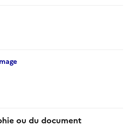
’image
aphie ou du document