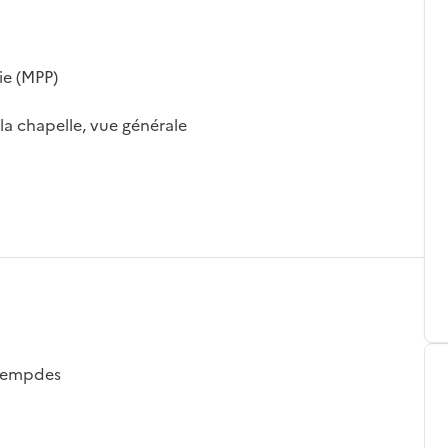
ie (MPP)
la chapelle, vue générale
rlempdes