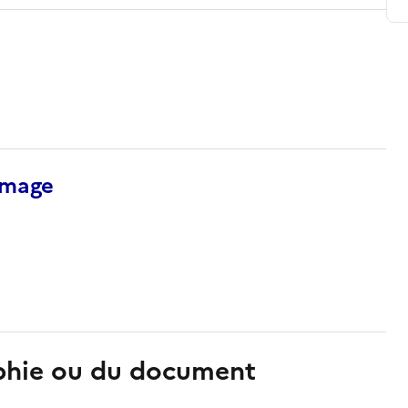
’image
aphie ou du document