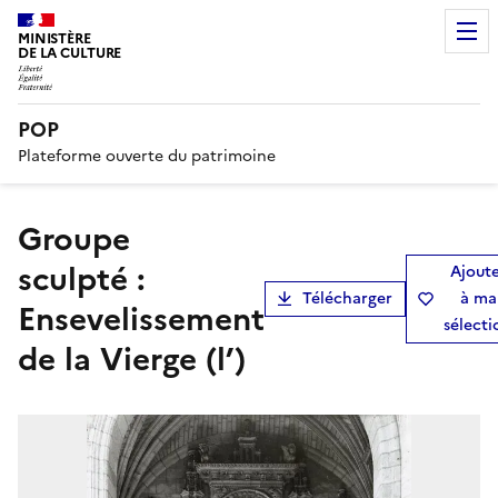
MINISTÈRE
DE LA CULTURE
POP
Plateforme ouverte du patrimoine
groupe
sculpté :
Ajout
Télécharger
à ma
Ensevelissement
sélecti
de la Vierge (l’)