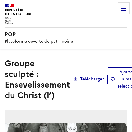
MINISTÈRE
DE LA CULTURE
POP
Plateforme ouverte du patrimoine
groupe
sculpté :
Ajout
Télécharger
à ma
Ensevelissement
sélecti
du Christ (l’)