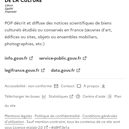
DE LA CULTURE
POP décrit et diffuse des notices scientifiques de biens
culturels étudiés ou conservés en France (œuvres d'art,
édifices ou sites, objets ou ensembles mobiliers,
photographies, etc.)
info.gouv.fr
service-public.gouv.fr
legifrance.gouv.fr
data.gouv.fr
Accessibilité : non conforme
Contact
À propos
Télécharger les bases
Statistiques
Centre d’aide
Plan
du site
Mentions légales
·
Politique de confidentialité
·
Conditions générales
d'utilisation
· Sauf mention contraire, tous les contenus de ce site sont
sous
Licence etalab-2.0
• #
d8413e1a