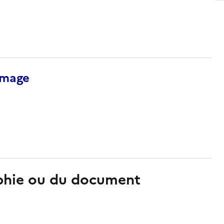
’image
aphie ou du document