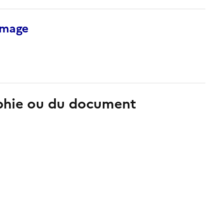
’image
aphie ou du document