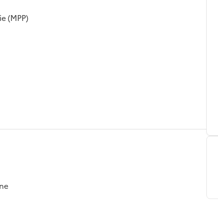
ie (MPP)
gne