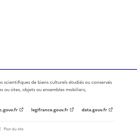
es scientifiques de biens culturels étudiés ou conservés
es ou sites, objets ou ensembles mobiliers,
c.gouv.fr
legifrance.gouv.fr
data.gouv.fr
Plan du site