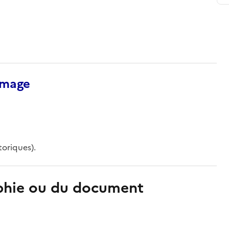
’image
oriques).
aphie ou du document