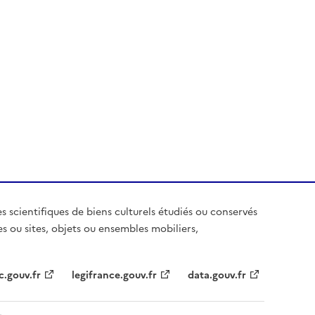
es scientifiques de biens culturels étudiés ou conservés
es ou sites, objets ou ensembles mobiliers,
c.gouv.fr
legifrance.gouv.fr
data.gouv.fr