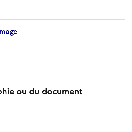
’image
aphie ou du document