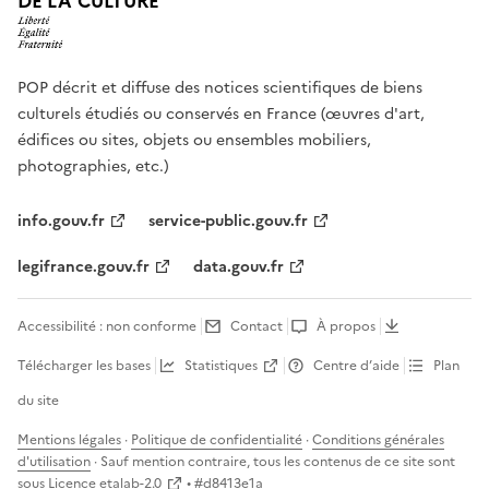
DE LA CULTURE
POP décrit et diffuse des notices scientifiques de biens
culturels étudiés ou conservés en France (œuvres d'art,
édifices ou sites, objets ou ensembles mobiliers,
photographies, etc.)
info.gouv.fr
service-public.gouv.fr
legifrance.gouv.fr
data.gouv.fr
Accessibilité : non conforme
Contact
À propos
Télécharger les bases
Statistiques
Centre d’aide
Plan
du site
Mentions légales
·
Politique de confidentialité
·
Conditions générales
d'utilisation
· Sauf mention contraire, tous les contenus de ce site sont
sous
Licence etalab-2.0
• #
d8413e1a