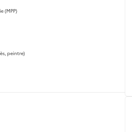
ie (MPP)
ès, peintre)