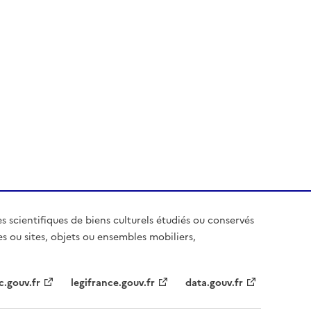
es scientifiques de biens culturels étudiés ou conservés
es ou sites, objets ou ensembles mobiliers,
c.gouv.fr
legifrance.gouv.fr
data.gouv.fr