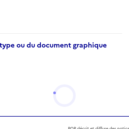
otype ou du document graphique
POP décrit et diffuse des notic