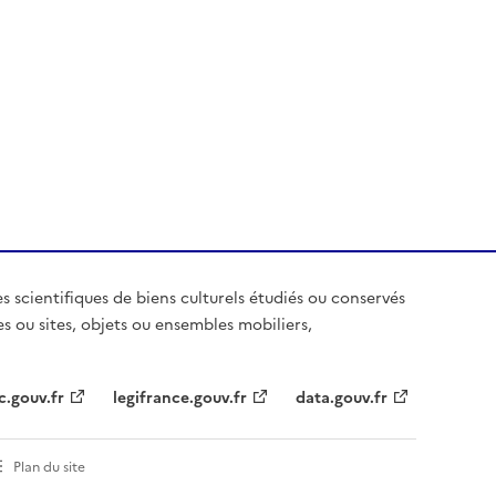
es scientifiques de biens culturels étudiés ou conservés
es ou sites, objets ou ensembles mobiliers,
c.gouv.fr
legifrance.gouv.fr
data.gouv.fr
Plan du site