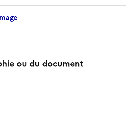
’image
aphie ou du document