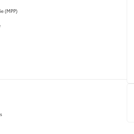
ie (MPP)
e
s